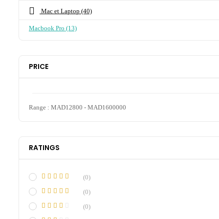
Mac et Laptop
(40)
Macbook Pro
(13)
PRICE
Range :
MAD
12800
- MAD
1600000
RATINGS
(0)
(0)
(0)