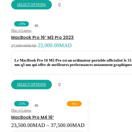
SELECT OPTIONS
-19%
(0)
Mac et Laptop
MacBook Pro 16″ M3 Pro 2023
Original
Current
22,000.00
MAD
27,000.00
MAD
price
price
was:
is:
27,000.00MAD.
22,000.00MAD.
Le MacBook Pro 16 M3 Pro est un ordinateur portable officialisé le 3
nm q3 nm qui offre de meilleures performances notamment graphiques. C
SELECT OPTIONS
-13%
Hot
(0)
Mac et Laptop
MacBook Pro M4 16″
Price
23,500.00
MAD
–
37,500.00
MAD
range: