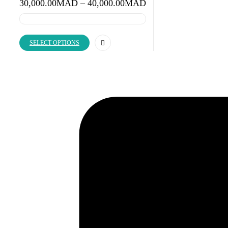
Price
30,000.00
MAD
–
40,000.00
MAD
range:
30,000.00MAD
through
40,000.00MAD
SELECT OPTIONS