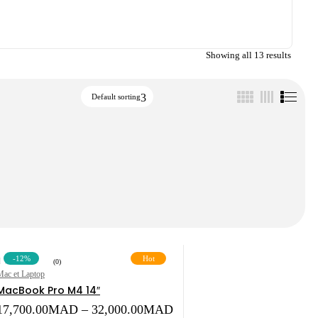
Showing all 13 results
Default sorting
-12%
Hot
(0)
Mac et Laptop
MacBook Pro M4 14″
ce
Price
17,700.00
MAD
–
32,000.00
MAD