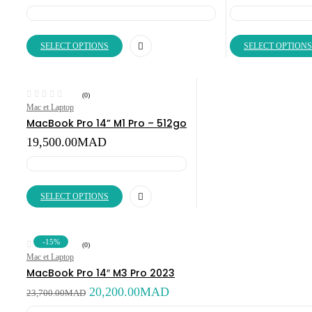
range:
12,800.00MAD
through
1,400,000.00MAD
SELECT OPTIONS
SELECT OPTIONS
(0)
Mac et Laptop
MacBook Pro 14” M1 Pro – 512go
19,500.00
MAD
SELECT OPTIONS
-15%
(0)
Mac et Laptop
MacBook Pro 14″ M3 Pro 2023
Original
Current
20,200.00
MAD
23,700.00
MAD
price
price