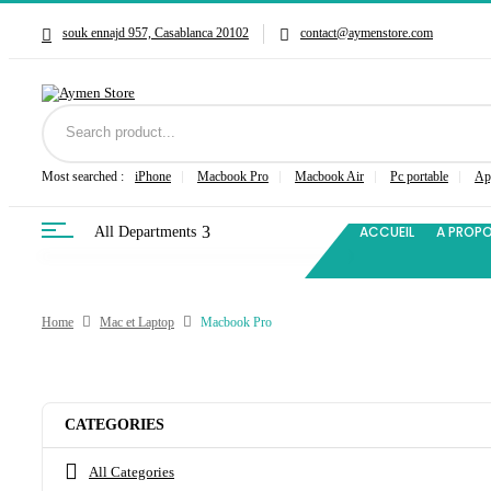
souk ennajd 957, Casablanca 20102
contact@aymenstore.com
Most searched :
iPhone
Macbook Pro
Macbook Air
Pc portable
Ap
ACCUEIL
A PROP
All Departments
Home
Mac et Laptop
Macbook Pro
CATEGORIES
All Categories