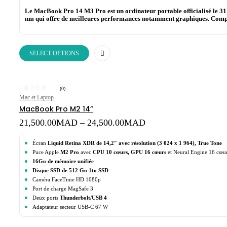
was:
is:
23,700.00MAD.
20,200.00MAD.
Le MacBook Pro 14 M3 Pro est un ordinateur portable officialisé le 3
nm qui offre de meilleures performances notamment graphiques. Comparé
SELECT OPTIONS
(0)
Mac et Laptop
MacBook Pro M2 14”
Price
21,500.00
MAD
–
24,500.00
MAD
range:
21,500.00MAD
Écran
Liquid Retina XDR de 14,2″ avec résolution (3 024 x 1 964), True Tone
through
Puce Apple
M2 Pro
avec
CPU 10 cœurs, GPU 16 cœurs
et Neural Engine 16 cœu
24,500.00MAD
16Go de mémoire unifiée
Disque SSD de 512 Go 1to SSD
Caméra FaceTime HD 1080p
Port de charge MagSafe 3
Deux ports
Thunderbolt/USB 4
Adaptateur secteur USB‑C 67 W