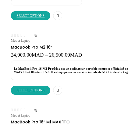
23,500.00MAD
through
37,500.00MAD
SELECT OPTIONS
(0)
Mac et Laptop
MacBook Pro M2 16”
Price
24,000.00
MAD
–
26,500.00
MAD
range:
24,000.00MAD
Le MacBook Pro 16 M2 Pro/Max est un ordinateur portable compact officialisé par
through
Wi-Fi 6E et Bluetooth 5.3. Il est équipé sur sa version initiale de 512 Go de stoc
26,500.00MAD
SELECT OPTIONS
(0)
Mac et Laptop
MacBook Pro 16” M1 MAX 1TO