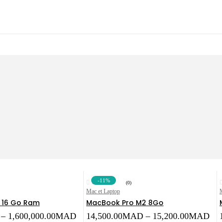
-11%
(0)
Mac et Laptop
 16 Go Ram
MacBook Pro M2 8Go
Price
Pri
–
1,600,000.00
MAD
14,500.00
MAD
–
15,200.00
MAD