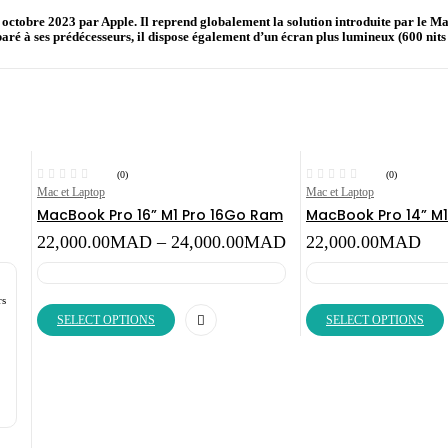
1 octobre 2023 par Apple. Il reprend globalement la solution introduite par 
 à ses prédécesseurs, il dispose également d’un écran plus lumineux (600 nits 
(0)
(0)
Mac et Laptop
Mac et Laptop
MacBook Pro 16” M1 Pro 16Go Ram
MacBook Pro 14” M1
Price
22,000.00
MAD
–
24,000.00
MAD
22,000.00
MAD
range:
22,000.00MAD
through
rs
24,000.00MAD
SELECT OPTIONS
SELECT OPTIONS