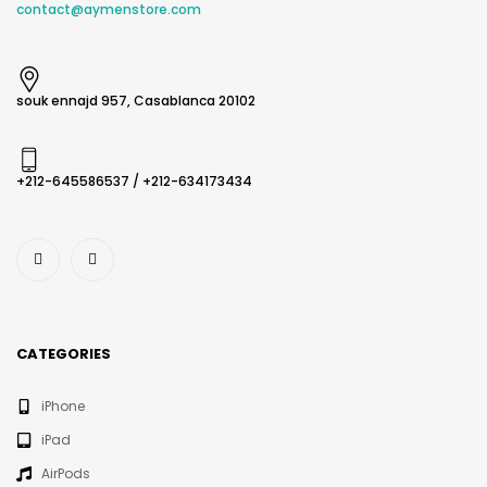
contact@aymenstore.com
souk ennajd 957, Casablanca 20102
+212-645586537​ / +212-634173434
CATEGORIES
iPhone
iPad
AirPods