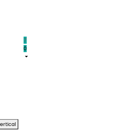
7
0
ertical