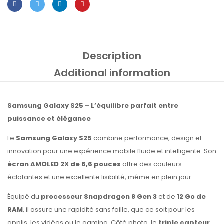
Description
Additional information
Samsung Galaxy S25 – L’équilibre parfait entre
puissance et élégance
Le
Samsung Galaxy S25
combine performance, design et
innovation pour une expérience mobile fluide et intelligente. Son
écran AMOLED 2X de 6,6 pouces
offre des couleurs
éclatantes et une excellente lisibilité, même en plein jour.
Équipé du
processeur Snapdragon 8 Gen 3
et de
12 Go de
RAM
, il assure une rapidité sans faille, que ce soit pour les
applis, les vidéos ou le gaming. Côté photo, le
triple capteur