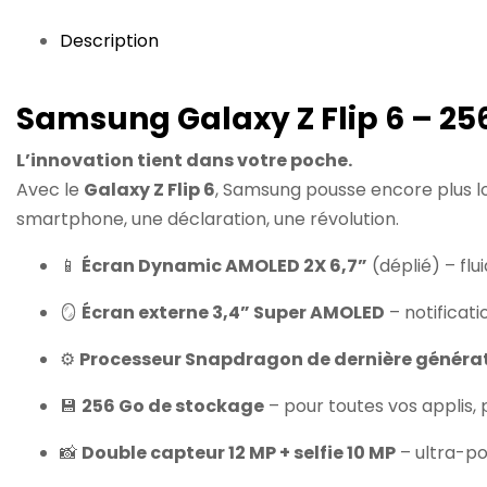
Description
Samsung Galaxy Z Flip 6 – 25
L’innovation tient dans votre poche.
Avec le
Galaxy Z Flip 6
, Samsung pousse encore plus loi
smartphone, une déclaration, une révolution.
📱
Écran Dynamic AMOLED 2X 6,7”
(déplié) – flu
🪞
Écran externe 3,4” Super AMOLED
– notificatio
⚙️
Processeur Snapdragon de dernière généra
💾
256 Go de stockage
– pour toutes vos applis, 
📸
Double capteur 12 MP + selfie 10 MP
– ultra-p