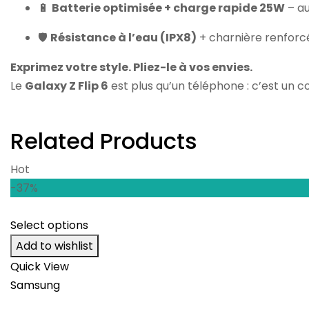
🔋
Batterie optimisée + charge rapide 25W
– au
🛡️
Résistance à l’eau (IPX8)
+ charnière renforcée
Exprimez votre style. Pliez-le à vos envies.
Le
Galaxy Z Flip 6
est plus qu’un téléphone : c’est un 
Related Products
Hot
-37%
Select options
Add to wishlist
Quick View
Samsung