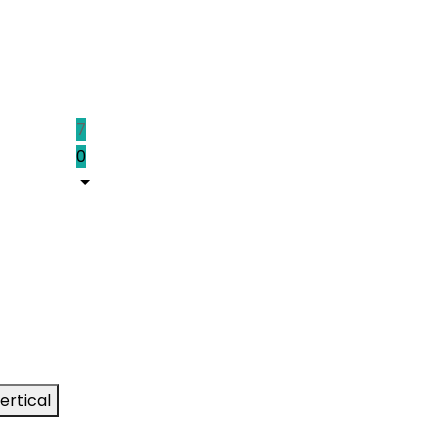
7
0
ertical