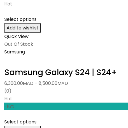
10,000.00MAD
Hot
through
11,000.00MAD
Select options
Add to wishlist
Quick View
Out Of Stock
Samsung
Samsung Galaxy S24 | S24+
Price
6,300.00
MAD
–
8,500.00
MAD
range:
(0)
6,300.00MAD
Hot
through
-16%
8,500.00MAD
Select options