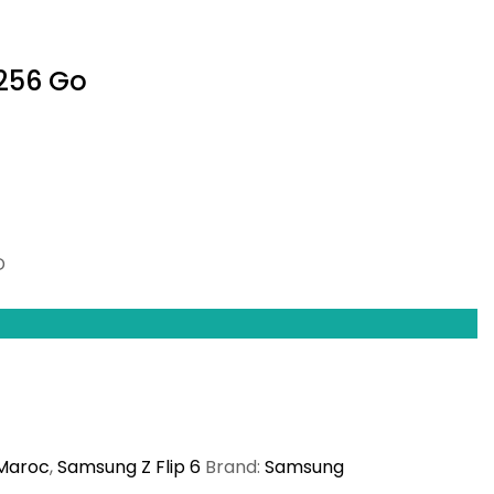
 256 Go
Current
D
price
is:
D.
7,700.00MAD.
Maroc
,
Samsung Z Flip 6
Brand:
Samsung