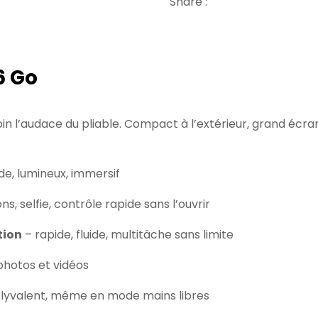
Share :
6 Go
n l’audace du pliable. Compact à l’extérieur, grand écran 
ide, lumineux, immersif
ns, selfie, contrôle rapide sans l’ouvrir
tion
– rapide, fluide, multitâche sans limite
photos et vidéos
olyvalent, même en mode mains libres