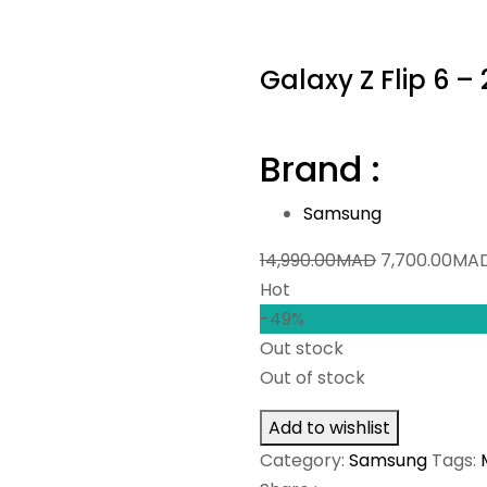
Galaxy Z Flip 6 –
Brand :
Samsung
Original
14,990.00
MAD
7,700.00
MA
price
Hot
was:
-49%
14,990.00MA
Out stock
Out of stock
Add to wishlist
Category:
Samsung
Tags: