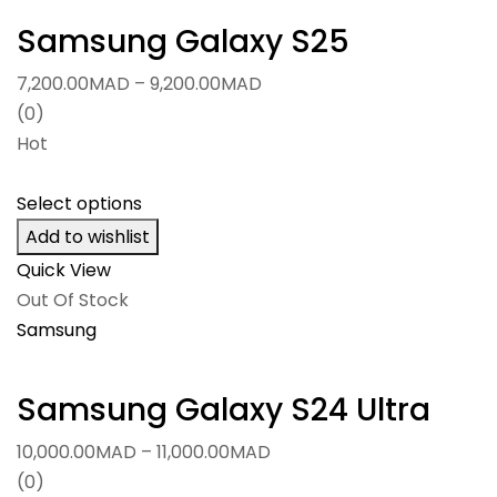
Samsung Galaxy S25
Price
7,200.00
MAD
–
9,200.00
MAD
range:
(0)
7,200.00MAD
Hot
through
9,200.00MAD
Select options
Add to wishlist
Quick View
Out Of Stock
Samsung
Samsung Galaxy S24 Ultra
Price
10,000.00
MAD
–
11,000.00
MAD
range:
(0)