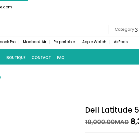
re.com
Category
book Pro
Macbook Air
Pc portable
Apple Watch
AirPods
S
BOUTIQUE
CONTACT
FAQ
e
Dell Latitude 
Or
8,
10,000.00
MAD
pr
wa