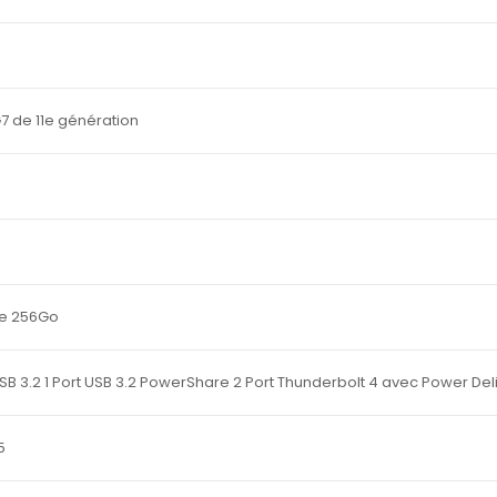
G7 de 11e génération
Me 256Go
 USB 3.2 1 Port USB 3.2 PowerShare 2 Port Thunderbolt 4 avec Power Deliv
5