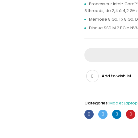
10
Processeur Intel® Core™ 
8 threads, de 2,4 à 4,2 GH
Mémoire 8 Go, 1 x 8 Go, 
Disque SSD M.2 PCIe NV
Add to wishlist
Categories:
Mac et Laptop