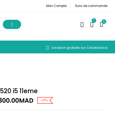
Mon Compte
Suivi de commande
7
0
Livraison gratuite sur Casablanca
5520 i5 11eme
iginal
Current
300.00
MAD
-17%
ice
price
s:
is: