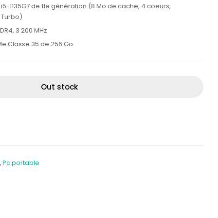
,000.00MAD.
8,300.00MAD.
i5-1135G7 de 11e génération (8 Mo de cache, 4 coeurs,
z Turbo)
DDR4, 3 200 MHz
Me Classe 35 de 256 Go
Out stock
,
Pc portable