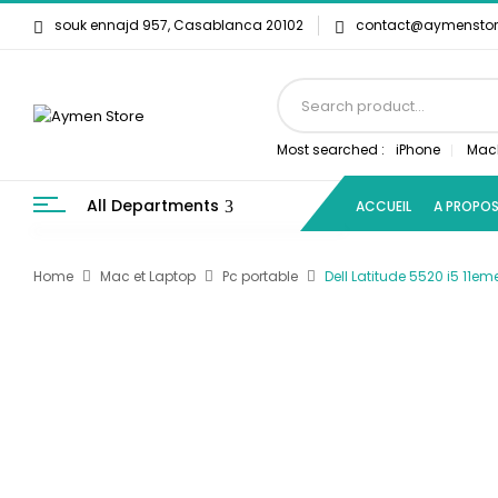
souk ennajd 957, Casablanca 20102
contact@aymensto
Most searched :
iPhone
Mac
All Departments
ACCUEIL
A PROPO
Home
Mac et Laptop
Pc portable
Dell Latitude 5520 i5 11em