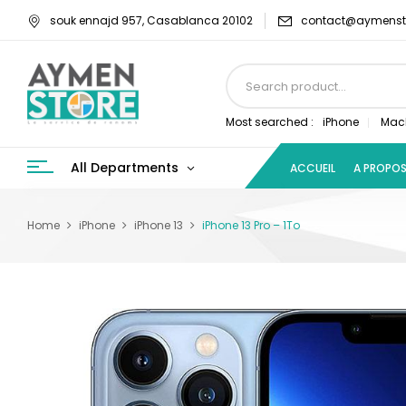
souk ennajd 957, Casablanca 20102
contact@aymenst
Most searched :
iPhone
Mac
All Departments
ACCUEIL
A PROPO
Home
iPhone
iPhone 13
iPhone 13 Pro – 1To