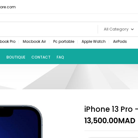
ore.com
All Category
book Pro
Macbook Air
Pc portable
Apple Watch
AirPods
S
BOUTIQUE
CONTACT
FAQ
iPhone 13 Pro 
13,500.00
MAD