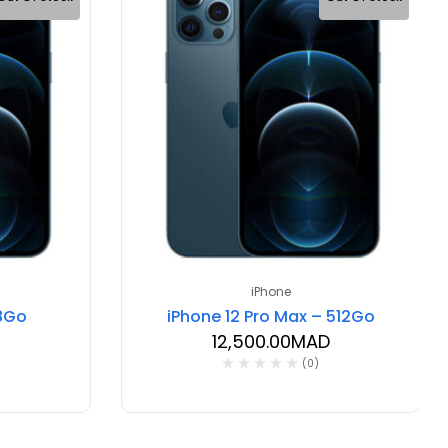
iPhone
28Go
iPhone 12 Pro Max – 512Go
12,500.00
MAD
(0)