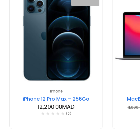
iPhone
iPhone 12 Pro Max – 256Go
MacB
12,200.00
MAD
11,000
(0)