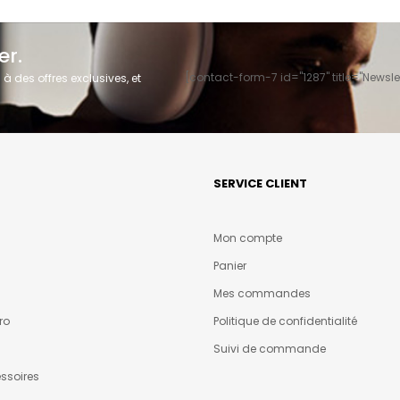
er.
[contact-form-7 id="1287" title="Newslet
 des offres exclusives, et
SERVICE CLIENT
Mon compte
Panier
Mes commandes
ro
Politique de confidentialité
Suivi de commande
ssoires