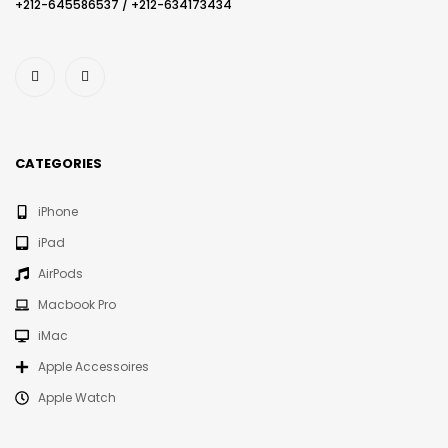
+212-645586537​ / +212-634173434
CATEGORIES
iPhone
iPad
AirPods
Macbook Pro
iMac
Apple Accessoires
Apple Watch