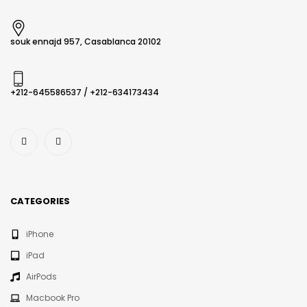
souk ennajd 957, Casablanca 20102
+212-645586537​ / +212-634173434
CATEGORIES
iPhone
iPad
AirPods
Macbook Pro